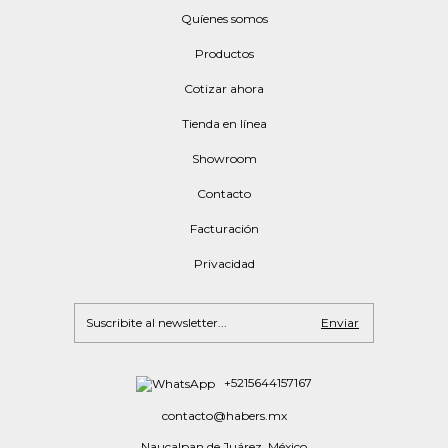
Quíenes somos
Productos
Cotizar ahora
Tienda en línea
Showroom
Contacto
Facturación
Privacidad
+5215644157167
contacto@habers.mx
Naucalpan de Juárez, México