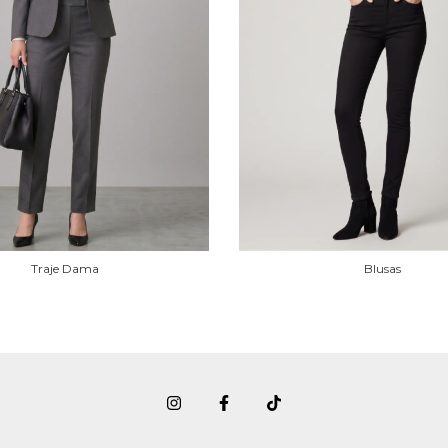
Traje Dama
Blusas