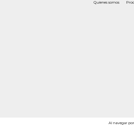
Quíenes somos
Prod
Al navegar por 