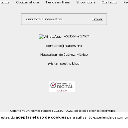
uctos
Cotizar ahora
Tienda en línea
Showroom
Contacto
Fa
+5215644157167
contacto@habers.mx
Naucalpan de Juárez, México
¡Visita nuestro blog!
Copyright Uniformes Habers | CDMX - 2026. Todos los derechos reservados.
este sitio
aceptas el uso de cookies
para agilizar tu experiencia de compr