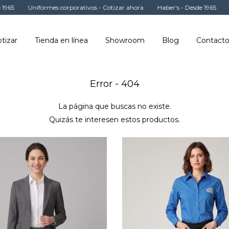
Uniformes corporativos - Cotizar ahora
Haber's - Desde 1965
Unifo
tizar
Tienda en línea
Showroom
Blog
Contact
Error - 404
La página que buscas no existe.
Quizás te interesen estos productos.